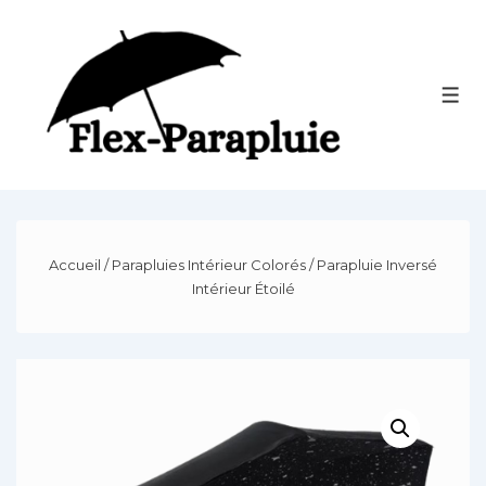
↓
passer
au
contenu
Men
principal
Accueil
/
Parapluies Intérieur Colorés
/ Parapluie Inversé
Intérieur Étoilé