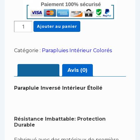
quantité
Ajouter au panier
de
Parapluie
Inversé
Catégorie :
Parapluies Intérieur Colorés
Intérieur
Étoilé
Description
Avis (0)
Parapluie Inversé Intérieur Étoilé
Résistance Imbattable: Protection
Durable
Fabriqué avec des matériaux de première