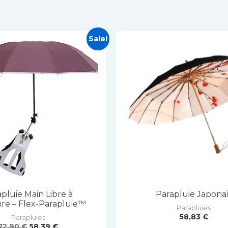
Sale!
pluie Main Libre à
Parapluie Japonai
re – Flex-Parapluie™
Parapluies
58,83
€
Parapluies
Le
Le
72,90
€
58,39
€