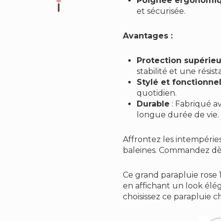
Poignée ergonomi
et sécurisée.
Avantages :
Protection supérie
stabilité et une rési
Stylé et fonctionne
quotidien.
Durable
: Fabriqué a
longue durée de vie.
Affrontez les intempéries
baleines. Commandez dès 
Ce grand parapluie rose 16
en affichant un look élég
choisissez ce parapluie ch