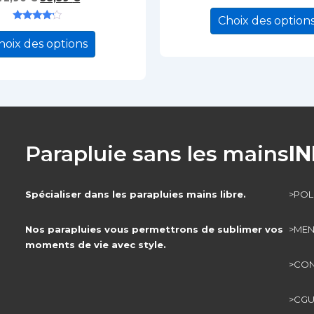
prix
prix
Choix des option
initial
actuel
Ce
Note
était :
est :
4.00
produit
hoix des options
sur 5
72,90 €.
58,39 €.
a
plusieurs
variations.
Les
options
peuvent
Parapluie sans les mains
I
être
choisies
sur
Spécialiser dans les parapluies mains libre.
>POL
la
page
du
Nos parapluies vous permettrons de sublimer vos
>MEN
produit
moments de vie avec style.
>
CON
>CGU