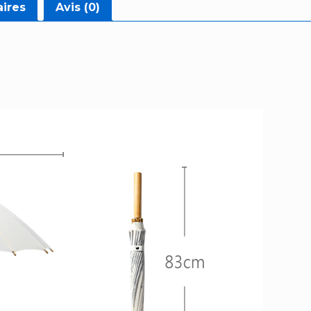
ires
Avis (0)