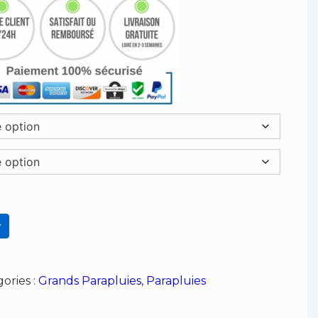
r
ories :
Grands Parapluies
,
Parapluies