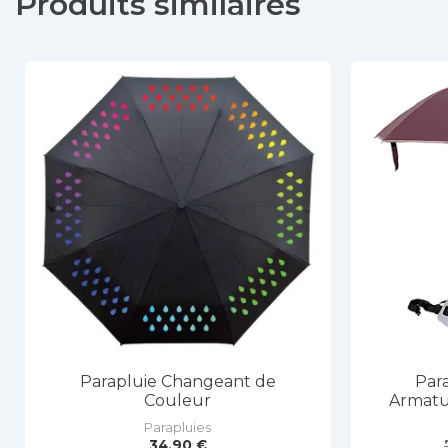
Produits similaires
Parapluie Changeant de
Para
Couleur
Armatu
Parapluies
34,90
€