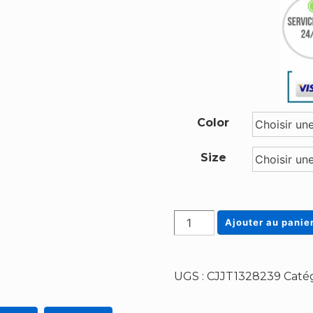
Color
Size
quantité
Ajouter au panie
de
Grand
Parapluie
UGS :
CJJT1328239
Catég
Rose
16
Baleines